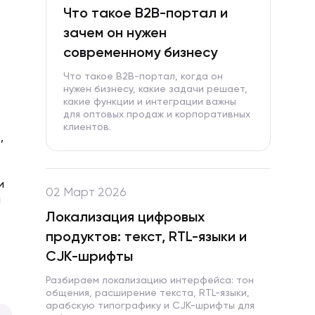
Что такое B2B-портал и
зачем он нужен
современному бизнесу
Что такое B2B-портал, когда он
нужен бизнесу, какие задачи решает,
какие функции и интеграции важны
для оптовых продаж и корпоративных
клиентов.
,
и
02 Март 2026
а
Локализация цифровых
продуктов: текст, RTL-языки и
CJK-шрифты
Разбираем локализацию интерфейса: тон
общения, расширение текста, RTL-языки,
арабскую типографику и CJK-шрифты для