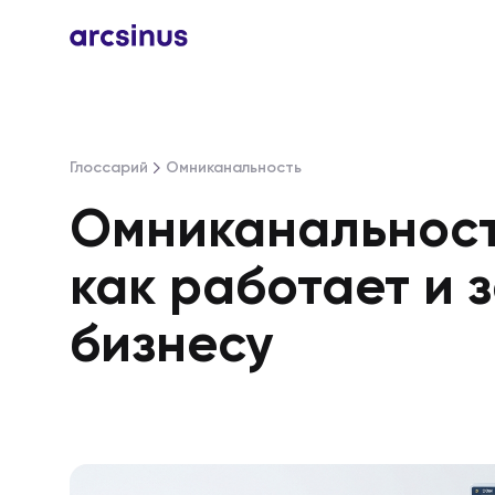
Глоссарий
Омниканальность
Омниканальность
как работает и 
бизнесу