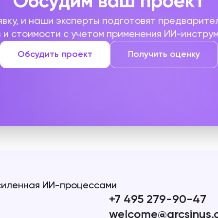
Обсудим ваш проект
явку, и наши эксперты подготовят предварите
 и стоимости с учетом применения ИИ-инстру
Обсудить проект
Получить оценку
силенная ИИ-процессами
+7 495 279-90-47
welcome@arcsinus.