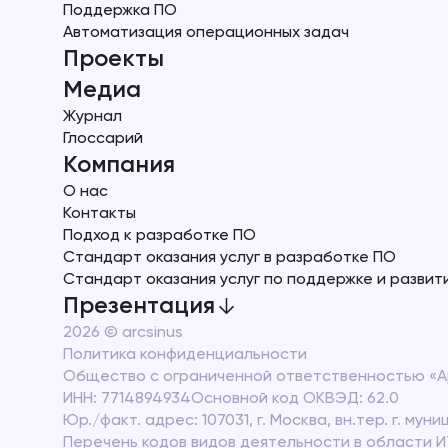
Поддержка ПО
Автоматизация операционных задач
Проекты
Медиа
Журнал
Глоссарий
Компания
О нас
Контакты
Подход к разработке ПО
Стандарт оказания услуг в разработке ПО
Стандарт оказания услуг по поддержке и разви
Презентация
2026 © arcsinus
Политика конфиденциальности
Общество с ограниченной ответственностью «Ар
ИНН: 7714894934
Основной код ОКВЭД: 62.0
Юр./факт. адрес: 107031, г. Москва, вн.тер. г. мун
Перечень кодов видов деятельности в области И