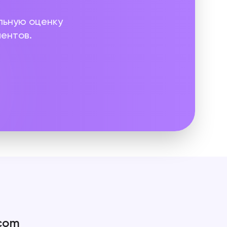
льную оценку
ментов.
com